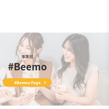
事業部
#Beemo
#Beemo Page